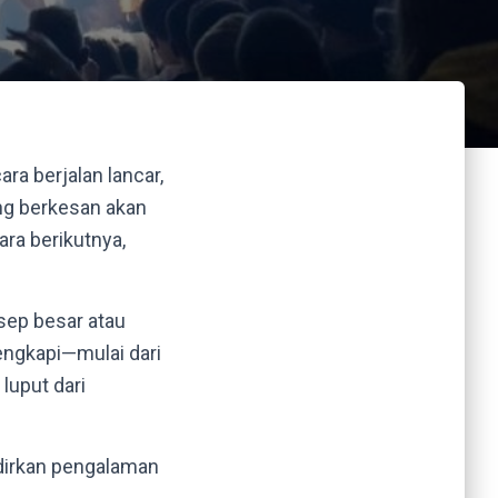
a berjalan lancar,
ng berkesan akan
ra berikutnya,
ep besar atau
ngkapi—mulai dari
 luput dari
adirkan pengalaman