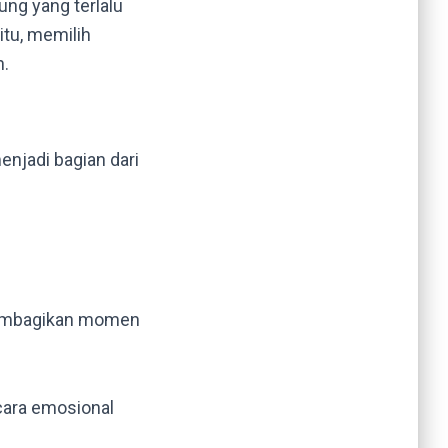
ng yang terlalu
itu, memilih
n.
njadi bagian dari
membagikan momen
cara emosional