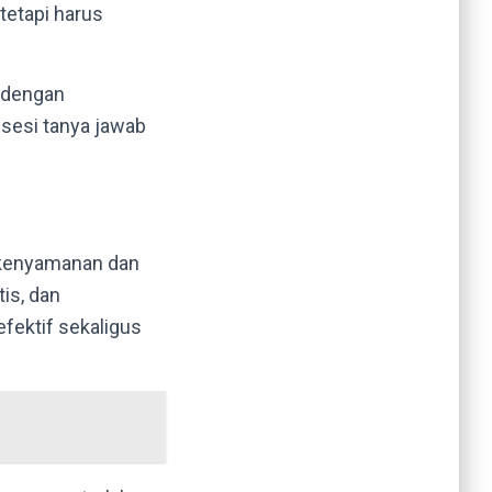
 tetapi harus
f dengan
 sesi tanya jawab
i kenyamanan dan
is, dan
ektif sekaligus