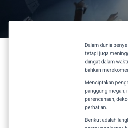
Dalam dunia penyel
tetapi juga menin
diingat dalam wakt
bahkan merekomend
Menciptakan penga
panggung megah, m
perencanaan, dekoras
perhatian.
Berikut adalah lan