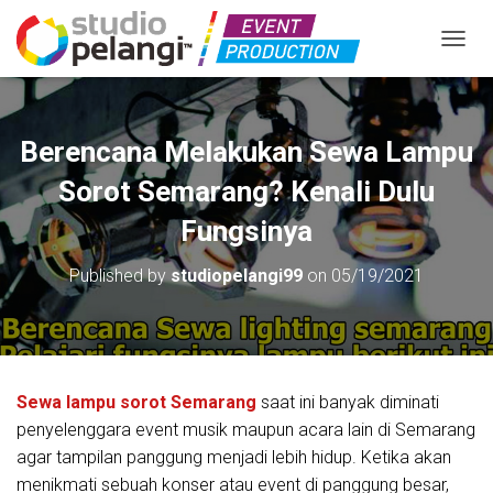
TOGGL
Berencana Melakukan Sewa Lampu
Sorot Semarang? Kenali Dulu
Fungsinya
Published by
studiopelangi99
on
05/19/2021
S
ewa lampu sorot Semarang
saat ini banyak diminati
penyelenggara event musik maupun acara lain di Semarang
agar tampilan panggung menjadi lebih hidup. Ketika akan
menikmati sebuah konser atau event di panggung besar,