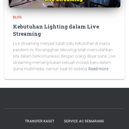
BLOG
Kebutuhan Lighting dalam Live
Streaming
Live streaming menjadi salah satu kebutuhan di masa
pandemi ini. Kecanggihan teknologi telah memudahkan
kita dalam berkomunikasi dengan orang diluar sana. Live
streaming memang bukan sebuah inovasi baru dalam
dunia multimedia, namun saat ini sedang
Read more
TRANSFER KASET
SERVICE AC SEMARANG