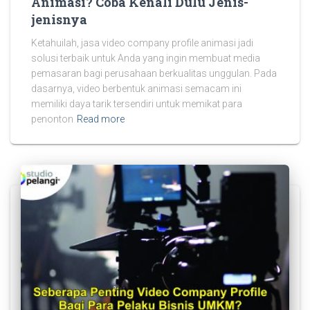
Animasi? Coba Kenali Dulu Jenis-
jenisnya
Ketahuilah, jasa video company profile animasi jadi
solusi terbaik untuk Anda yang ingin membuat media
pemasaran bagi perusahaan berkualitas unggulan. Pada
dasarnya, video berbentuk animasi semacam ini
memiliki daya tarik tersendiri untuk memikat para
penonton
Read more