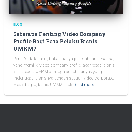
BLOG
Seberapa Penting Video Company
Profile Bagi Para Pelaku Bisnis
UMKM?
Perlu Anda ketahui, bukan hanya perusahaan besar saja
yang memiliki video company profile, akan tetapi bisnis
kecil seperti UMKM pun juga sudah banyak yang
melengkapi bisnisnya dengan sebuah video corporate.
Meski begitu, bisnis UMKM tidak
Read more