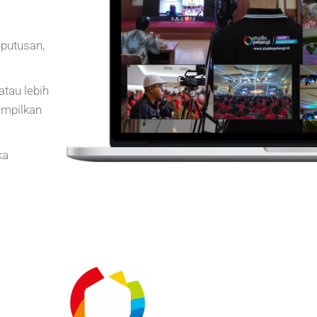
putusan,
atau lebih
ampilkan
ka