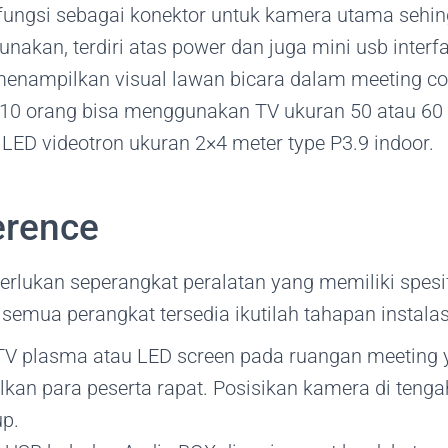
berfungsi sebagai konektor untuk kamera utama sehin
unakan, terdiri atas power dan juga mini usb interf
 menampilkan visual lawan bicara dalam meeting co
 10 orang bisa menggunakan TV ukuran 50 atau 60 
ED videotron ukuran 2×4 meter type P3.9 indoor.
erence
erlukan seperangkat peralatan yang memiliki spes
emua perangkat tersedia ikutilah tahapan instalasi 
i TV plasma atau LED screen pada ruangan meeting
kan para peserta rapat. Posisikan kamera di teng
up.