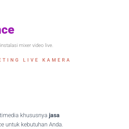
E
nce
nstalasi mixer video live.
ETING LIVE KAMERA
ultimedia khususnya
jasa
ce untuk kebutuhan Anda.