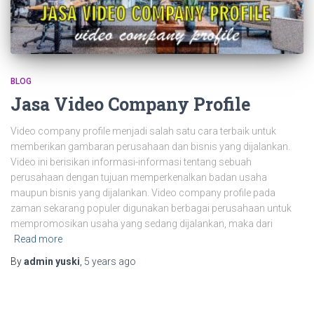
BLOG
Jasa Video Company Profile
Video company profile menjadi salah satu cara terbaik untuk
memberikan gambaran perusahaan dan bisnis yang dijalankan.
Video ini berisikan informasi-informasi tentang sebuah
perusahaan dengan tujuan memperkenalkan badan usaha
maupun bisnis yang dijalankan. Video company profile pada
zaman sekarang populer digunakan berbagai perusahaan untuk
mempromosikan usaha yang sedang dijalankan, maka dari
Read more
By
admin yuski
,
5 years
ago