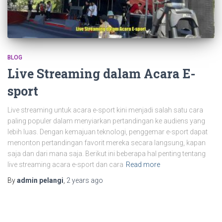
BLOG
Live Streaming dalam Acara E-
sport
Live streaming untuk acara e-sport kini menjadi salah satu cara
paling populer dalam menyiarkan pertandingan ke audiens yang
lebih luas. Dengan kemajuan teknologi, penggemar e-sport dapat
menonton pertandingan favorit mereka secara langsung, kapan
saja dan dari mana saja. Berikut ini beberapa hal penting tentang
live streaming acara e-sport dan cara
Read more
By
admin pelangi
,
2 years
ago