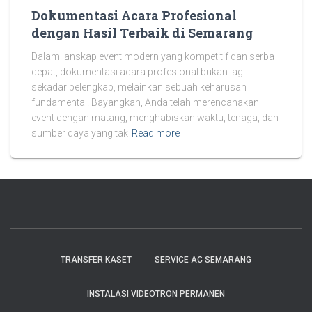
Dokumentasi Acara Profesional
dengan Hasil Terbaik di Semarang
Dalam lanskap event modern yang kompetitif dan serba
cepat, dokumentasi acara profesional bukan lagi
sekadar pelengkap, melainkan sebuah keharusan
fundamental. Bayangkan, Anda telah merencanakan
event dengan matang, menghabiskan waktu, tenaga, dan
sumber daya yang tak
Read more
TRANSFER KASET
SERVICE AC SEMARANG
INSTALASI VIDEOTRON PERMANEN