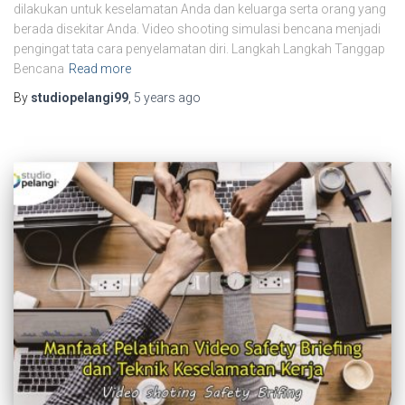
dilakukan untuk keselamatan Anda dan keluarga serta orang yang
berada disekitar Anda. Video shooting simulasi bencana menjadi
pengingat tata cara penyelamatan diri. Langkah Langkah Tanggap
Bencana
Read more
By
studiopelangi99
,
5 years
ago