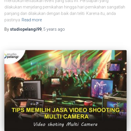
mendokumentasikan event yang satu ini. Persiapan yang
dilakukan menjelang pernikahan hingga hari pernikahan sangatlah
panjang dan dilakukan dengan baik dan teliti. Karena itu, anda
pastinya
Read more
By
studiopelangi99
,
5 years
ago