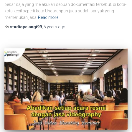
besar saja yang melakukan sebuah dokumentasi tersebut. di kota-
kota kecil seperti kota Ungaranpun juga sudah banyak yang
memerlukan jasa
Read more
By
studiopelangi99
,
5 years
ago