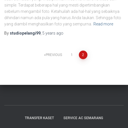
simple. Terdapat beberapa hal yang mesti dipertimbangkan
sebelum mengambil foto. Ketahuilah ada hal-hal yang sebaiknya
dihindari namun ada pula yang harus Anda laukan. Sehingga foto
yang diambil menghasilkan foto yang sempurna.
Read more
By
studiopelangi99
,
5 years
ago
PREVIOUS
1
2
TRANSFER KASET
SERVICE AC SEMARANG