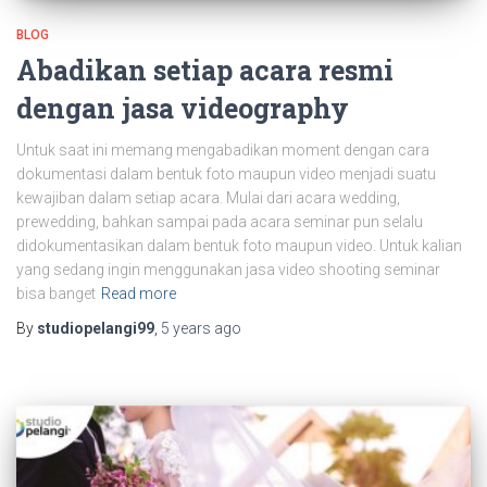
BLOG
Abadikan setiap acara resmi
dengan jasa videography
Untuk saat ini memang mengabadikan moment dengan cara
dokumentasi dalam bentuk foto maupun video menjadi suatu
kewajiban dalam setiap acara. Mulai dari acara wedding,
prewedding, bahkan sampai pada acara seminar pun selalu
didokumentasikan dalam bentuk foto maupun video. Untuk kalian
yang sedang ingin menggunakan jasa video shooting seminar
bisa banget
Read more
By
studiopelangi99
,
5 years
ago