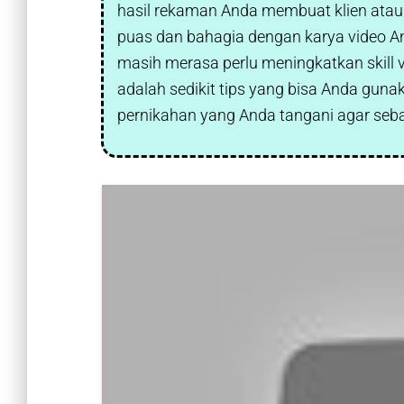
hasil rekaman Anda membuat klien atau
puas dan bahagia dengan karya video 
masih merasa perlu meningkatkan skill vi
adalah sedikit tips yang bisa Anda gun
pernikahan yang Anda tangani agar seba