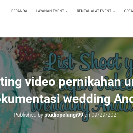
BERANDA
LAYANAN EVENT
RENTAL ALAT EVENT
CREA
ting video pernikahan u
kumentasi wedding An
Published by
studiopelangi99
on
09/29/2021